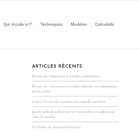
Qui tricote ici?
Techniques
Modèles
Calculette
ARTICLES RÉCENTS
Tricoter des chaussettes à semelles contrastantes
Tricoter des chaussettes à torsades latérales en commençant
par la pointe
[vidéo] Tricoter des torsades sans aiguille auxiliaire
Quelle taille de pull tricoter si l’échantillon est différent de
celui du modèle?
Un bonnet en jacquard norvégien