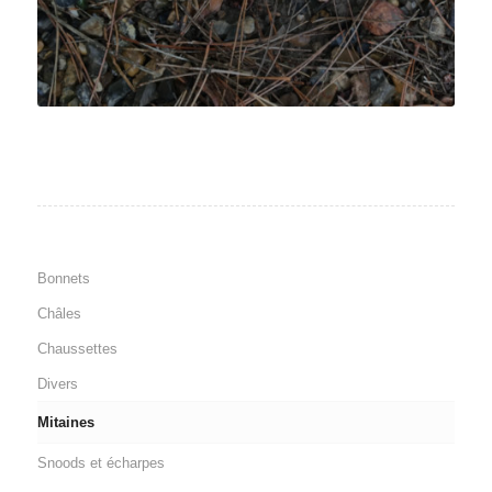
Bonnets
Châles
Chaussettes
Divers
Mitaines
Snoods et écharpes