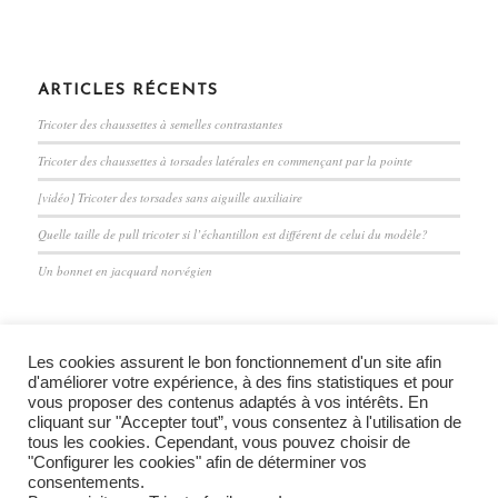
ARTICLES RÉCENTS
Tricoter des chaussettes à semelles contrastantes
Tricoter des chaussettes à torsades latérales en commençant par la pointe
[vidéo] Tricoter des torsades sans aiguille auxiliaire
Quelle taille de pull tricoter si l’échantillon est différent de celui du modèle?
Un bonnet en jacquard norvégien
Les cookies assurent le bon fonctionnement d'un site afin
d'améliorer votre expérience, à des fins statistiques et pour
vous proposer des contenus adaptés à vos intérêts. En
cliquant sur "Accepter tout”, vous consentez à l'utilisation de
Mentions légales et confidentialité
tous les cookies. Cependant, vous pouvez choisir de
"Configurer les cookies" afin de déterminer vos
consentements.