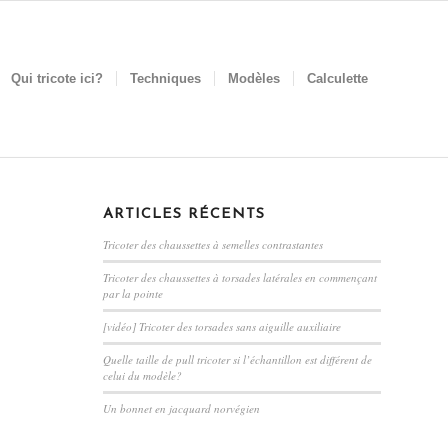
Qui tricote ici?
Techniques
Modèles
Calculette
ARTICLES RÉCENTS
Tricoter des chaussettes à semelles contrastantes
Tricoter des chaussettes à torsades latérales en commençant
par la pointe
[vidéo] Tricoter des torsades sans aiguille auxiliaire
Quelle taille de pull tricoter si l’échantillon est différent de
celui du modèle?
Un bonnet en jacquard norvégien