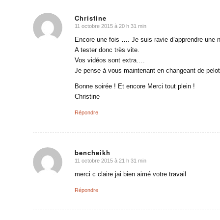
Christine
11 octobre 2015 à 20 h 31 min
dit
:
Encore une fois …. Je suis ravie d’apprendre une 
A tester donc très vite.
Vos vidéos sont extra….
Je pense à vous maintenant en changeant de pelote
Bonne soirée ! Et encore Merci tout plein !
Christine
Répondre
bencheikh
11 octobre 2015 à 21 h 31 min
dit
:
merci c claire jai bien aimé votre travail
Répondre