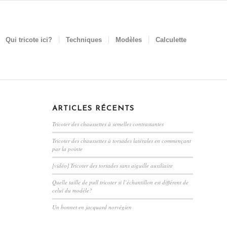
Qui tricote ici?
Techniques
Modèles
Calculette
ARTICLES RÉCENTS
Tricoter des chaussettes à semelles contrastantes
Tricoter des chaussettes à torsades latérales en commençant
par la pointe
[vidéo] Tricoter des torsades sans aiguille auxiliaire
Quelle taille de pull tricoter si l’échantillon est différent de
celui du modèle?
Un bonnet en jacquard norvégien