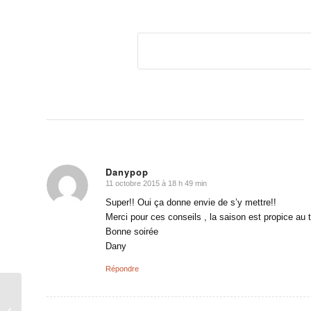
Danypop
11 octobre 2015 à 18 h 49 min
dit
:
Super!! Oui ça donne envie de s’y mettre!!
Merci pour ces conseils , la saison est propice au t
Bonne soirée
Dany
Répondre
[vidéo] Les côtes zig zag