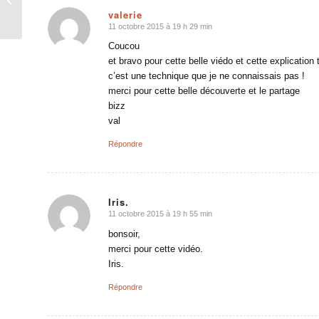
valerie
11 octobre 2015 à 19 h 29 min
dit
:
Coucou
et bravo pour cette belle viédo et cette explication t
c’est une technique que je ne connaissais pas !
merci pour cette belle découverte et le partage
bizz
val
Répondre
Iris.
11 octobre 2015 à 19 h 55 min
dit
:
bonsoir,
merci pour cette vidéo.
Iris.
Répondre