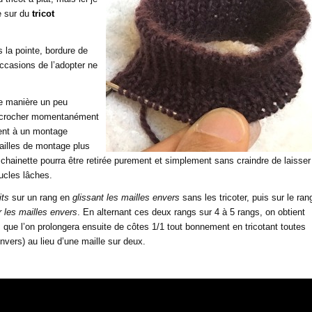
e sur du
tricot
 la pointe, bordure de
ccasions de l’adopter ne
e manière un peu
’accrocher momentanément
ment à un montage
mailles de montage plus
la chainette pourra être retirée purement et simplement sans craindre de laisser
oucles lâches.
its
sur un rang en
glissant les mailles envers
sans les tricoter, puis sur le ran
er les mailles envers
. En alternant ces deux rangs sur 4 à 5 rangs, on obtient
 que l’on prolongera ensuite de côtes 1/1 tout bonnement en tricotant toutes
envers) au lieu d’une maille sur deux.