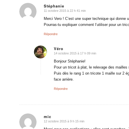
Stéphanie
11 octobre 2015 à 22 h 41 min
dit
:
Merci Vero ! C’est une super technique qui donne u
Pourras-tu expliquer comment l’utiliser pour un trico
Répondre
Véro
14 octobre 2015 à 17 h 09 min
dit
:
Bonjour Stéphanie!
Pour un tricot à plat, le relevage des mailles 
Puis dès le rang 1 on tricote 1 maille sur 2 é
face arrière.
Répondre
mic
12 octobre 2015 à 9 h 15 min
dit
: