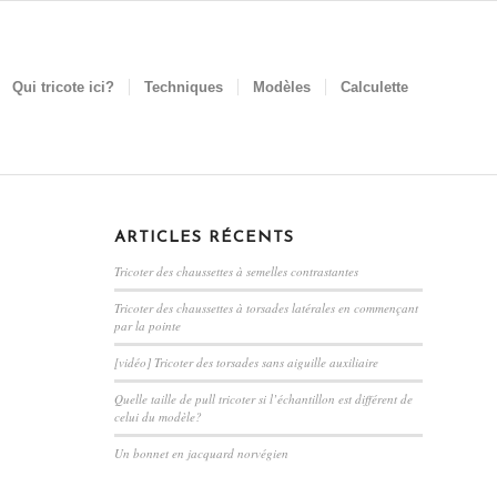
Qui tricote ici?
Techniques
Modèles
Calculette
ARTICLES RÉCENTS
Tricoter des chaussettes à semelles contrastantes
Tricoter des chaussettes à torsades latérales en commençant
par la pointe
[vidéo] Tricoter des torsades sans aiguille auxiliaire
Quelle taille de pull tricoter si l’échantillon est différent de
celui du modèle?
Un bonnet en jacquard norvégien