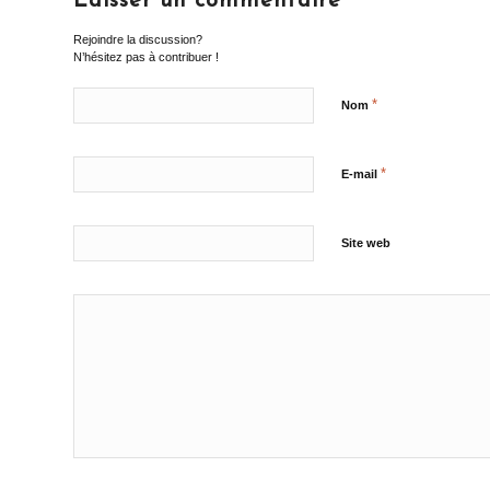
Laisser un commentaire
Rejoindre la discussion?
N’hésitez pas à contribuer !
*
Nom
*
E-mail
Site web