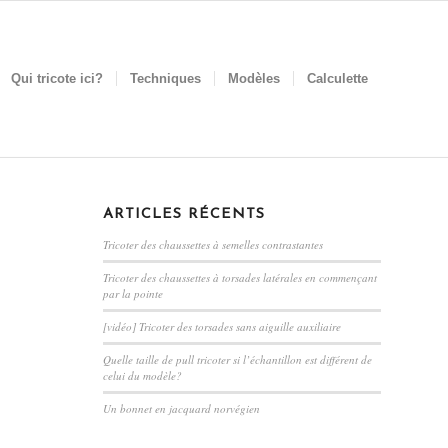
Qui tricote ici?
Techniques
Modèles
Calculette
ARTICLES RÉCENTS
Tricoter des chaussettes à semelles contrastantes
Tricoter des chaussettes à torsades latérales en commençant
par la pointe
[vidéo] Tricoter des torsades sans aiguille auxiliaire
Quelle taille de pull tricoter si l’échantillon est différent de
celui du modèle?
Un bonnet en jacquard norvégien