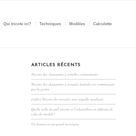
Qui tricote ici?
Techniques
Modèles
Calculette
ARTICLES RÉCENTS
Tricoter des chaussettes à semelles contrastantes
Tricoter des chaussettes à torsades latérales en commençant
par la pointe
[vidéo] Tricoter des torsades sans aiguille auxiliaire
Quelle taille de pull tricoter si l’échantillon est différent de
celui du modèle?
Un bonnet en jacquard norvégien