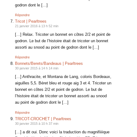
godron dont le […]
Répondre
Tricot | Pearltrees
21 janvier 2016 à 13 h 52 min
[…] Relax. Tricoter un bonnet en côtes 2/2 et point de
godron. Le but de l’histoire était de tricoter un bonnet
assorti au snood au point de godron dont le […]
Répondre
Bonnets/Berets/Bandeaus | Pearltrees
30 janvier 2015 à 14 h 14 min
[…] Anthracite, et Montana de Lang, coloris Bordeaux,
aiguilles 5,5. Béret bleu et rouge aig 3 et 4. Tricoter un
bonnet en côtes 2/2 et point de godron. Le but de
l’histoire était de tricoter un bonnet assorti au snood
au point de godron dont le […]
Répondre
TRICOT-CROCHET | Pearltrees
30 janvier 2015 à 10 h 37 min
[…] a dit oui. Donc voici la traduction du magnifiiiique