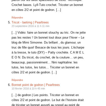
Crochet bases. Lyll-Tuto crochet. Tricoter un bonnet
en côtes 2/2 et point de godron. […]
Répondre
Tricot - laetimg | Pearltrees
23 septembre 2016 à 11 h 11 min
[…] Vidéo: faire un bonnet slouchy au tric. On ne jette
pas les restes ! Un bonnet tout doux pour l’hiver – Le
blog de Mimi Simonne. Du brillant , du glamour, un
truc de fille quoi! Besace de tous les jours. L'écharpe
à la tresse, le tuto (DIY) – Patty crochète. C A M E L
E O N. Du tricot, du crochet, de la couture… un peu,
beaucoup, passionnément… Nini naphtaline: les
tutos, les tutos, les tutos… Tricoter un bonnet en
côtes 2/2 et point de godron. […]
Répondre
Bonnet point de godron | Pearltrees
10 février 2016 à 10 h 45 min
[…] de godron | Les points. Tricoter un bonnet en
côtes 2/2 et point de godron. Le but de l’histoire était
de tricoter un bonnet assorti au snood au point de