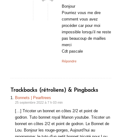
:
Bonjour
Pourriez vous me dire
comment vous avez
procéder car pour moi
impossible lorsqu’il ne reste
pas beaucoup de mailles
merci
Cdt pascale
Répondre
Trackbacks (rétroliens) & Pingbacks
Bonnets | Pearltrees
25 septembre 2022 à 7 h 03 min
[…] Tricoter un bonnet en côtes 2/2 et point de
godron. Tuto bonnet royal Manon youtube. Tricoter un
bonnet en côtes 2/2 et point de godron. Le Bonnet de
Lou. Bonjour les rouge-gorges, Aujourd’hui au
programme: le tuto d'un petit bonnet tricoté pour Lou