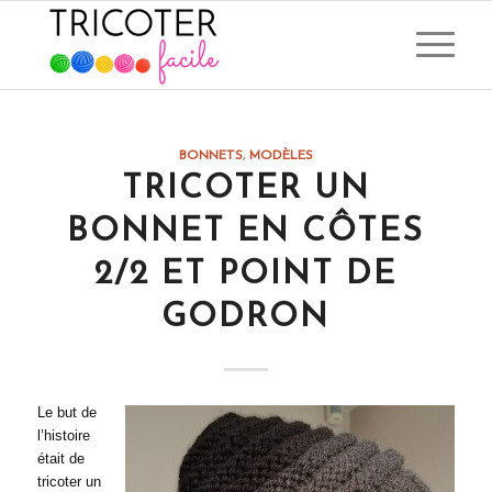
dit :
dit :
dit :
dit :
dit :
dit :
dit :
dit :
dit :
dit :
dit :
dit :
dit :
dit :
dit :
dit :
dit :
dit :
dit :
dit :
dit :
BONNETS
,
MODÈLES
TRICOTER UN
BONNET EN CÔTES
2/2 ET POINT DE
GODRON
Le but de
l’histoire
était de
tricoter un