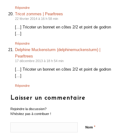
Répondre
Tricot zommes | Pearltrees
22 février 2014 à 16 h 58 min
[…] Tricoter un bonnet en côtes 2/2 et point de godron
[…]
Répondre
Delphine Muckensturm (delphinemuckensturm) |
Pearltrees
17 décembre 2013 à 18 h 54 min
[…] Tricoter un bonnet en côtes 2/2 et point de godron
[…]
Répondre
Laisser un commentaire
Rejoindre la discussion?
N’hésitez pas à contribuer !
*
Nom