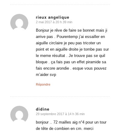
rieux angelique
2 mai 2017 à 20 h 39 min
dit
:
Bonjour je rêve de faire se bonnet mais ji
arrive pas . Pourentemp j’ai essailler en
aiguille circlaire je peu pas tricoter un
point et en aiguille droite je tombe pas sur
le meme résultat . Je trouve pas se quil
bloque . ça fais pas un effet piramide sa
fais encore arondie . esque vous pouvez
m’aider svp
Répondre
didine
29 septembre 2017 à 14 h 36 min
dit
:
bonjour .. 72 mailles aig n°4 pour un tour
de tête de combien en cm. merci