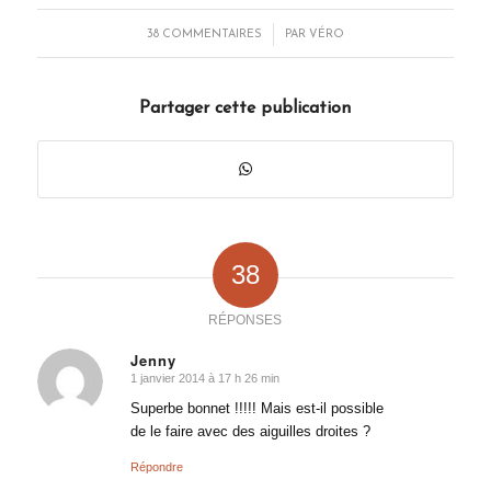
/
38 COMMENTAIRES
PAR
VÉRO
Partager cette publication
38
RÉPONSES
Jenny
1 janvier 2014 à 17 h 26 min
dit
:
Superbe bonnet !!!!! Mais est-il possible
de le faire avec des aiguilles droites ?
Répondre