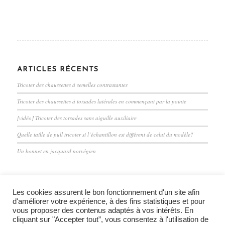
ARTICLES RÉCENTS
Tricoter des chaussettes à semelles contrastantes
Tricoter des chaussettes à torsades latérales en commençant par la pointe
[vidéo] Tricoter des torsades sans aiguille auxiliaire
Quelle taille de pull tricoter si l’échantillon est différent de celui du modèle?
Un bonnet en jacquard norvégien
Les cookies assurent le bon fonctionnement d'un site afin
d'améliorer votre expérience, à des fins statistiques et pour
vous proposer des contenus adaptés à vos intérêts. En
cliquant sur "Accepter tout”, vous consentez à l'utilisation de