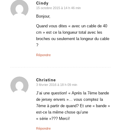
Cindy
15 octobre 2015 à 14 h 46 min
dit
:
Bonjour,
Quand vous dites « avec un cable de 40
cm » est ce la longueur total avec les
broches ou seulement la longeur du cable
?
Répondre
Christine
3 février 2016 à 18 h 09 min
dit
:
J’ai une question! « Après la 7ème bande
de jersey envers »… vous comptez la
7ème à partir de quand? Et une « bande »
est-ce la même chose qu’une
« série »??? Merci!
Répondre