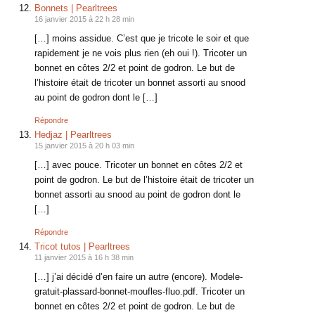
Bonnets | Pearltrees
16 janvier 2015 à 22 h 28 min
[…] moins assidue. C’est que je tricote le soir et que
rapidement je ne vois plus rien (eh oui !). Tricoter un
bonnet en côtes 2/2 et point de godron. Le but de
l’histoire était de tricoter un bonnet assorti au snood
au point de godron dont le […]
Répondre
Hedjaz | Pearltrees
15 janvier 2015 à 20 h 03 min
[…] avec pouce. Tricoter un bonnet en côtes 2/2 et
point de godron. Le but de l’histoire était de tricoter un
bonnet assorti au snood au point de godron dont le
[…]
Répondre
Tricot tutos | Pearltrees
11 janvier 2015 à 16 h 38 min
[…] j’ai décidé d’en faire un autre (encore). Modele-
gratuit-plassard-bonnet-moufles-fluo.pdf. Tricoter un
bonnet en côtes 2/2 et point de godron. Le but de