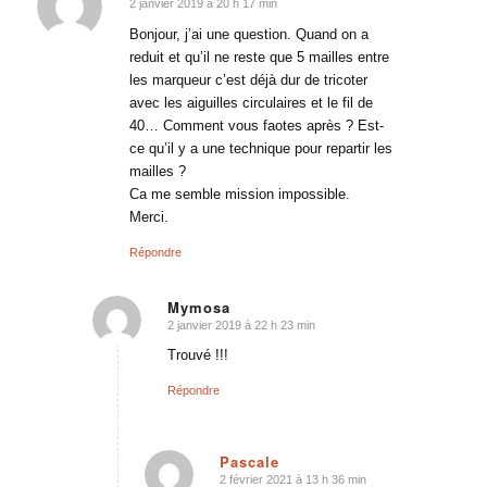
2 janvier 2019 à 20 h 17 min
dit
:
Bonjour, j’ai une question. Quand on a
reduit et qu’il ne reste que 5 mailles entre
les marqueur c’est déjà dur de tricoter
avec les aiguilles circulaires et le fil de
40… Comment vous faotes après ? Est-
ce qu’il y a une technique pour repartir les
mailles ?
Ca me semble mission impossible.
Merci.
Répondre
Mymosa
2 janvier 2019 à 22 h 23 min
dit
:
Trouvé !!!
Répondre
Pascale
2 février 2021 à 13 h 36 min
dit