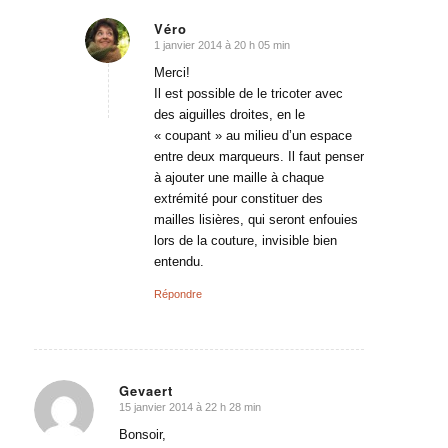
Véro
1 janvier 2014 à 20 h 05 min
dit
:
Merci!
Il est possible de le tricoter avec
des aiguilles droites, en le
« coupant » au milieu d’un espace
entre deux marqueurs. Il faut penser
à ajouter une maille à chaque
extrémité pour constituer des
mailles lisières, qui seront enfouies
lors de la couture, invisible bien
entendu.
Répondre
Gevaert
15 janvier 2014 à 22 h 28 min
dit
:
Bonsoir,