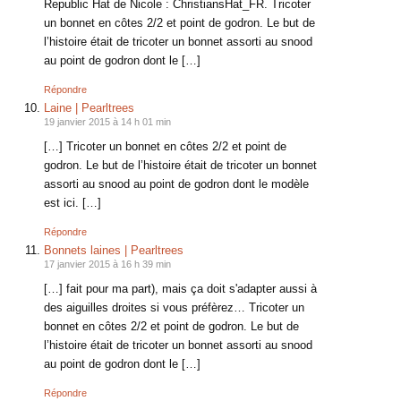
Republic Hat de Nicole : ChristiansHat_FR. Tricoter
un bonnet en côtes 2/2 et point de godron. Le but de
l’histoire était de tricoter un bonnet assorti au snood
au point de godron dont le […]
Répondre
Laine | Pearltrees
19 janvier 2015 à 14 h 01 min
[…] Tricoter un bonnet en côtes 2/2 et point de
godron. Le but de l’histoire était de tricoter un bonnet
assorti au snood au point de godron dont le modèle
est ici. […]
Répondre
Bonnets laines | Pearltrees
17 janvier 2015 à 16 h 39 min
[…] fait pour ma part), mais ça doit s'adapter aussi à
des aiguilles droites si vous préfèrez… Tricoter un
bonnet en côtes 2/2 et point de godron. Le but de
l’histoire était de tricoter un bonnet assorti au snood
au point de godron dont le […]
Répondre