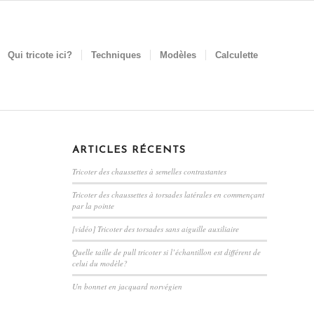
Qui tricote ici?
Techniques
Modèles
Calculette
ARTICLES RÉCENTS
Tricoter des chaussettes à semelles contrastantes
Tricoter des chaussettes à torsades latérales en commençant
par la pointe
[vidéo] Tricoter des torsades sans aiguille auxiliaire
Quelle taille de pull tricoter si l’échantillon est différent de
celui du modèle?
Un bonnet en jacquard norvégien