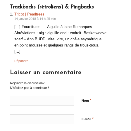
Trackbacks (rétroliens) & Pingbacks
Tricot | Pearltrees
14 janvier 2018 à 14 h 25 min
[…] Fournitures : – Aiguille à laine Remarques :
Abréviations : aig : aiguille end : endroit. Basketweave
scarf – Ann BUDD. Vite, vite, un châle asymétrique
en point mousse et quelques rangs de trous-trous.
[…]
Répondre
Laisser un commentaire
Rejoindre la discussion?
N’hésitez pas à contribuer !
*
Nom
*
E-mail