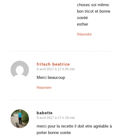
choses soi même.
bon tricot et bonne
soiréé
esther
Répondre
fritsch beatrice
9 avril 2017 à 17 h 05 min
dit
:
Merci beaucoup
Répondre
babette
9 avril 2017 à 17 h 18 min
dit
:
merci pour la recette il doit etre agréable à
porter bonne soirée