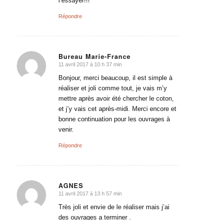
l’essayer!!!
Répondre
Bureau Marie-France
11 avril 2017 à 10 h 37 min
dit
:
Bonjour, merci beaucoup, il est simple à
réaliser et joli comme tout, je vais m’y
mettre après avoir été chercher le coton,
et j’y vais cet après-midi. Merci encore et
bonne continuation pour les ouvrages à
venir.
Répondre
AGNES
11 avril 2017 à 13 h 57 min
dit
:
Très joli et envie de le réaliser mais j’ai
des ouvrages a terminer .