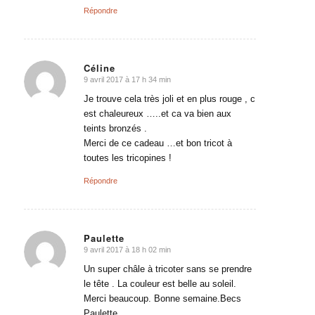
Répondre
Céline
9 avril 2017 à 17 h 34 min
dit
:
Je trouve cela très joli et en plus rouge , c
est chaleureux …..et ca va bien aux
teints bronzés .
Merci de ce cadeau …et bon tricot à
toutes les tricopines !
Répondre
Paulette
9 avril 2017 à 18 h 02 min
dit
:
Un super châle à tricoter sans se prendre
le tête . La couleur est belle au soleil.
Merci beaucoup. Bonne semaine.Becs
Paulette