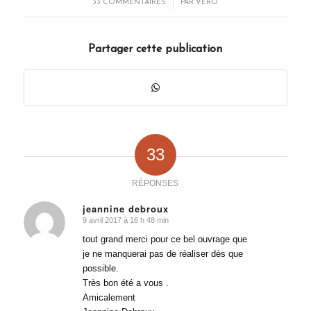
/
33 COMMENTAIRES
PAR
VÉRO
Partager cette publication
33
RÉPONSES
jeannine debroux
9 avril 2017 à 16 h 48 min
dit
:
tout grand merci pour ce bel ouvrage que
je ne manquerai pas de réaliser dès que
possible.
Très bon été a vous .
Amicalement