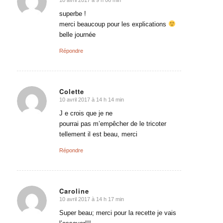
dit
:
superbe !
merci beaucoup pour les explications
belle journée
Répondre
Colette
10 avril 2017 à 14 h 14 min
dit
:
J e crois que je ne
pourrai pas m’empêcher de le tricoter
tellement il est beau, merci
Répondre
Caroline
10 avril 2017 à 14 h 17 min
dit
:
Super beau; merci pour la recette je vais