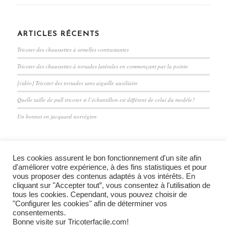
ARTICLES RÉCENTS
Tricoter des chaussettes à semelles contrastantes
Tricoter des chaussettes à torsades latérales en commençant par la pointe
[vidéo] Tricoter des torsades sans aiguille auxiliaire
Quelle taille de pull tricoter si l’échantillon est différent de celui du modèle?
Un bonnet en jacquard norvégien
Les cookies assurent le bon fonctionnement d'un site afin
d'améliorer votre expérience, à des fins statistiques et pour
vous proposer des contenus adaptés à vos intérêts. En
cliquant sur "Accepter tout”, vous consentez à l'utilisation de
Mentions légales et confidentialité
tous les cookies. Cependant, vous pouvez choisir de
"Configurer les cookies" afin de déterminer vos
consentements.
Bonne visite sur Tricoterfacile.com!