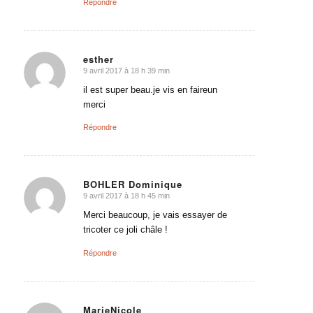
Répondre
esther
9 avril 2017 à 18 h 39 min
dit
:
il est super beau.je vis en faireun
merci
Répondre
BOHLER Dominique
9 avril 2017 à 18 h 45 min
dit
:
Merci beaucoup, je vais essayer de
tricoter ce joli châle !
Répondre
MarieNicole