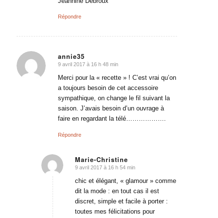
Jeannine Debroux
Répondre
annie35
9 avril 2017 à 16 h 48 min
dit
:
Merci pour la « recette » ! C’est vrai qu’on
a toujours besoin de cet accessoire
sympathique, on change le fil suivant la
saison. J’avais besoin d’un ouvrage à
faire en regardant la télé……………….
Répondre
Marie-Christine
9 avril 2017 à 16 h 54 min
dit
:
chic et élégant, « glamour » comme
dit la mode : en tout cas il est
discret, simple et facile à porter :
toutes mes félicitations pour