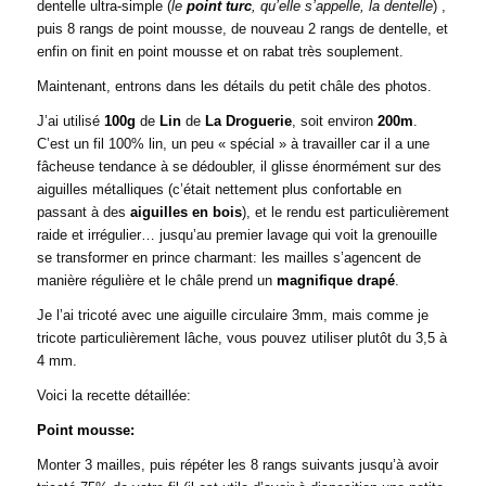
dentelle ultra-simple (
le
point turc
, qu’elle s’appelle, la dentelle
) ,
puis 8 rangs de point mousse, de nouveau 2 rangs de dentelle, et
enfin on finit en point mousse et on rabat très souplement.
Maintenant, entrons dans les détails du petit châle des photos.
J’ai utilisé
100g
de
Lin
de
La Droguerie
, soit environ
200m
.
C’est un fil 100% lin, un peu « spécial » à travailler car il a une
fâcheuse tendance à se dédoubler, il glisse énormément sur des
aiguilles métalliques (c’était nettement plus confortable en
passant à des
aiguilles en bois
), et le rendu est particulièrement
raide et irrégulier… jusqu’au premier lavage qui voit la grenouille
se transformer en prince charmant: les mailles s’agencent de
manière régulière et le châle prend un
magnifique drapé
.
Je l’ai tricoté avec une aiguille circulaire 3mm, mais comme je
tricote particulièrement lâche, vous pouvez utiliser plutôt du 3,5 à
4 mm.
Voici la recette détaillée:
Point mousse:
Monter 3 mailles, puis répéter les 8 rangs suivants jusqu’à avoir