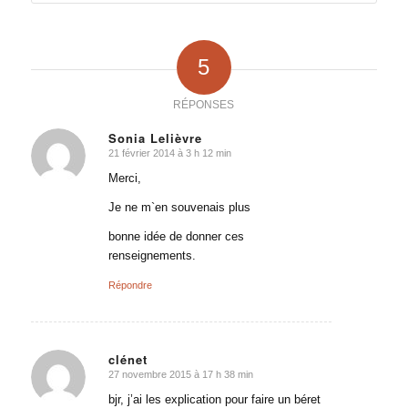
5
RÉPONSES
Sonia Lelièvre
21 février 2014 à 3 h 12 min
dit
:
Merci,
Je ne m`en souvenais plus
bonne idée de donner ces
renseignements.
Répondre
clénet
27 novembre 2015 à 17 h 38 min
dit
:
bjr, j’ai les explication pour faire un béret