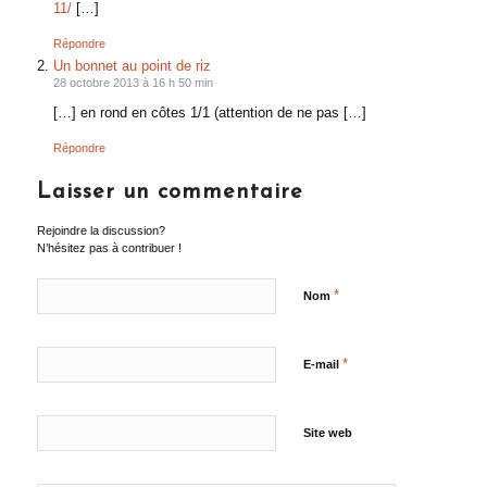
11/
[…]
Répondre
Un bonnet au point de riz
28 octobre 2013 à 16 h 50 min
[…] en rond en côtes 1/1 (attention de ne pas […]
Répondre
Laisser un commentaire
Rejoindre la discussion?
N’hésitez pas à contribuer !
*
Nom
*
E-mail
Site web