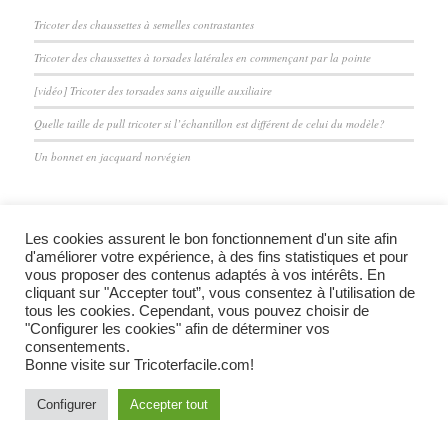
Tricoter des chaussettes à semelles contrastantes
Tricoter des chaussettes à torsades latérales en commençant par la pointe
[vidéo] Tricoter des torsades sans aiguille auxiliaire
Quelle taille de pull tricoter si l’échantillon est différent de celui du modèle?
Un bonnet en jacquard norvégien
Les cookies assurent le bon fonctionnement d'un site afin
d'améliorer votre expérience, à des fins statistiques et pour
vous proposer des contenus adaptés à vos intérêts. En
cliquant sur "Accepter tout”, vous consentez à l'utilisation de
Mentions légales et confidentialité
tous les cookies. Cependant, vous pouvez choisir de
"Configurer les cookies" afin de déterminer vos
consentements.
Bonne visite sur Tricoterfacile.com!
Configurer
Accepter tout
© Copyright - Tricoter facile