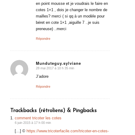
en point mousse et je voudrais le faire en
cotes 1×1 , dois je changer le nombre de
mailles? merci ( si qq à un modèle pour
béret en cote 1×1 ,aiguille 7 ..je suis
preneuse) ..merci
Répondre
Munduteguy.sylviane
28 mai 2017 à 10 h 35 min
dit
:
J’adore
Répondre
Trackbacks (rétroliens) & Pingbacks
comment tricoter les cotes
6 juin 2015 à 17 h 00 min
[…] ©
https://www.tricoterfacile.com/tricoter-en-cotes-